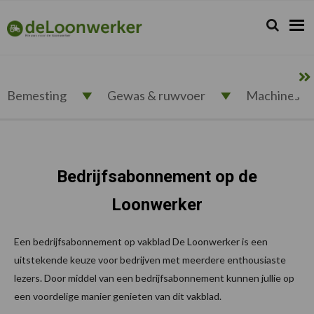
Spring
Door
Spring
naar
naar
naar
Zoeken...
Zoek
deloonwerker.nl
de
de
de
hoofdnavigatie
hoofd
voettekst
inhoud
Bemesting
Gewas & ruwvoer
Machines
Bedrijfsabonnement op de
Loonwerker
Een bedrijfsabonnement op vakblad De Loonwerker is een
uitstekende keuze voor bedrijven met meerdere enthousiaste
lezers. Door middel van een bedrijfsabonnement kunnen jullie op
een voordelige manier genieten van dit vakblad.