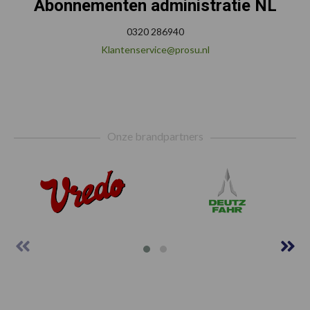
Abonnementen administratie NL
0320 286940
Klantenservice@prosu.nl
Footer
Onze brandpartners