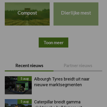
Compost
Dierlijke mest
Toon meer
Primaire
Recent nieuws
Partner nieuws
Sidebar
5 aug
Albourgh Tyres breidt uit naar
nieuwe marktsegmenten
5 aug
Caterpillar breidt gamma