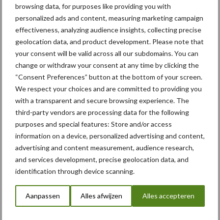
zware grond, traditionele grondbewerking, Min-till of zelfs
browsing data, for purposes like providing you with
systemen met No-till (NKG).
personalized ads and content, measuring marketing campaign
effectiveness, analyzing audience insights, collecting precise
MicroSmart
geolocation data, and product development. Please note that
your consent will be valid across all our subdomains. You can
change or withdraw your consent at any time by clicking the
Met MicroSmart is Monosem baanbrekend op het gebied van
“Consent Preferences” button at the bottom of your screen.
bescherming van zaaizaad en
We respect your choices and are committed to providing you
plantvoeding. Deze nieuwe oplossing gecombineerd met
with a transparent and secure browsing experience. The
bestaande Isobus-functies bieden een
third-party vendors are processing data for the following
ongeëvenaarde nauwkeurigheid en bescherming.
purposes and special features: Store and/or access
information on a device, personalized advertising and content,
Met de twee, een aan de voorzijde en een aan achterzijde,
advertising and content measurement, audience research,
gemonteerde MicroSmart units, kan er
and services development, precise geolocation data, and
een keuze gemaakt worden uit VIER plaatsen waar het product
identification through device scanning.
geplaatst wordt. Elk
microgranulaat bevat een aantal aanbevelingen in termen van
Aanpassen
Alles afwijzen
Alles accepteren
toepassingspunten. Het
MicroSmart systeem biedt maximaal 4 toepassingspunten,