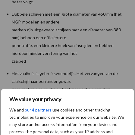
beter volgt.
Dubbele schijven met een grote diameter van 450 mm (het
NGP-modellen en andere
merken zijn uitgevoerd schijven met een diameter van 380
mm) hebben een efficiëntere
penetratie, een kleinere hoek van insnijden en hebben
hierdoor minder verstoring van het
zaaibed
Het zaaihuis is gebruiksvriendelijk. Het vervangen van de
zaaischijf naar een ander gewas
gaat snel en eenvoudig en kost maar enkele minuten.
We value your privacy
Ergonomische hendels maken het gemakkelijk om het element
in te stellen
We and
our 4 partners
use cookies and other tracking
technologies to improve your experience on our website. We
Het ValoTerra element is geschikt voor alle grondsoorten en
may store and/or access information from your device and
teeltsystemen van zowel lichte tot
process the personal data, such as your IP address and