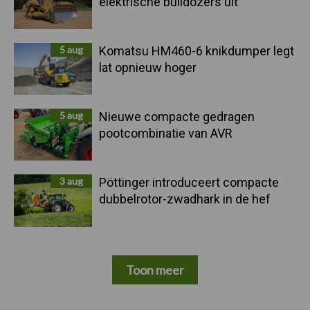
elektrische bulldozers uit
5 aug
Komatsu HM460-6 knikdumper legt
lat opnieuw hoger
5 aug
Nieuwe compacte gedragen
pootcombinatie van AVR
3 aug
Pöttinger introduceert compacte
dubbelrotor-zwadhark in de hef
Toon meer