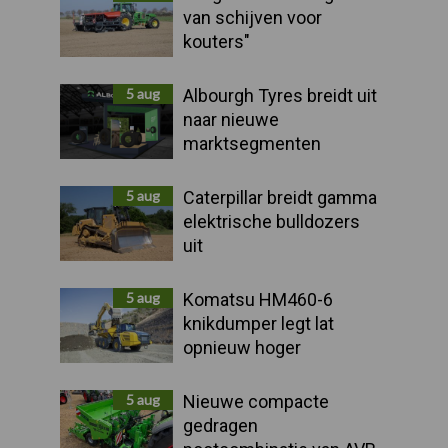
van schijven voor
kouters"
5 aug
Albourgh Tyres breidt uit
naar nieuwe
marktsegmenten
5 aug
Caterpillar breidt gamma
elektrische bulldozers
uit
5 aug
Komatsu HM460-6
knikdumper legt lat
opnieuw hoger
5 aug
Nieuwe compacte
gedragen