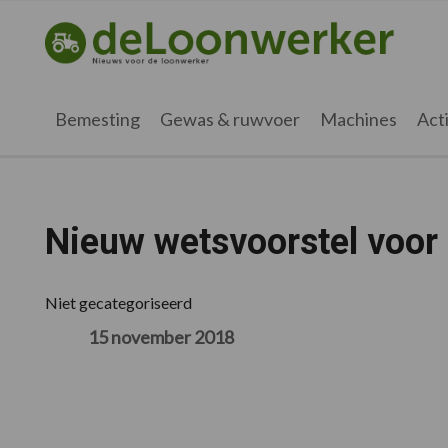
Spring
Door
Spring
Spring
naar
naar
naar
naar
deloonwerker.nl
de
de
de
de
hoofdnavigatie
hoofd
eerste
voettekst
inhoud
sidebar
Bemesting
Gewas & ruwvoer
Machines
Acti
Nieuw wetsvoorstel voor 
Niet gecategoriseerd
15 november 2018