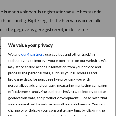
e kunnen voldoen, is registratie van alle bestaande
ines nodig. Bij de registratie hiervan worden alle
ische gegevens geregistreerd, inclusief de
t enkele (register)controles uit op juistheid en de
We value your privacy
oordat het voertuig wordt geregistreerd. De kosten
We and
our 4 partners
use cookies and other tracking
korte omschakelingsperiode van minder dan 1 jaar
technologies to improve your experience on our website. We
e machineparken.
may store and/or access information from your device and
process the personal data, such as your IP address and
 niet op de openbare wegen komen, hoeven niet te
browsing data, for purposes like providing you with
s met een constructiesnelheid <25 km per uur zijn
personalized ads and content, measuring marketing campaign
effectiveness, analyzing audience insights, collecting precise
istratie ook niet verplicht voor voertuigen die zijn
geolocation data, and product development. Please note that
ertuigen, zoals meeneemheftrucks en fruittreintjes.
your consent will be valid across all our subdomains. You can
change or withdraw your consent at any time by clicking the