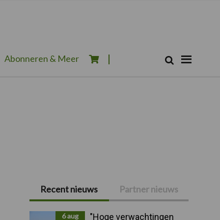
Zoeken...
Abonneren & Meer
Zoek
Recent nieuws
Partner nieuws
Primaire
Sidebar
6 aug
"Hoge verwachtingen