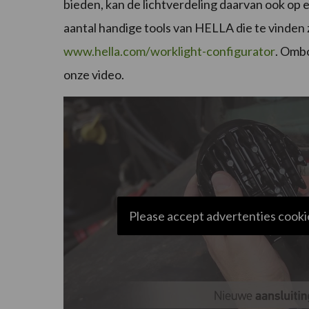
bieden, kan de lichtverdeling daarvan ook op e
aantal handige tools van HELLA die te vinden 
www.hella.com/worklight-configurator
. Omb
onze video.
Please accept advertenties cookie