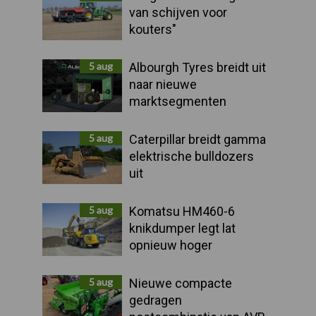
van schijven voor
kouters"
5 aug
Albourgh Tyres breidt uit
naar nieuwe
marktsegmenten
5 aug
Caterpillar breidt gamma
elektrische bulldozers
uit
5 aug
Komatsu HM460-6
knikdumper legt lat
opnieuw hoger
5 aug
Nieuwe compacte
gedragen