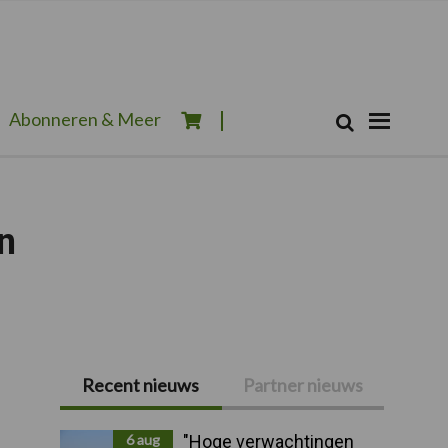
Zoeken...
Abonneren & Meer
Zoek
n
Recent nieuws
Partner nieuws
Primaire
Sidebar
6 aug
"Hoge verwachtingen