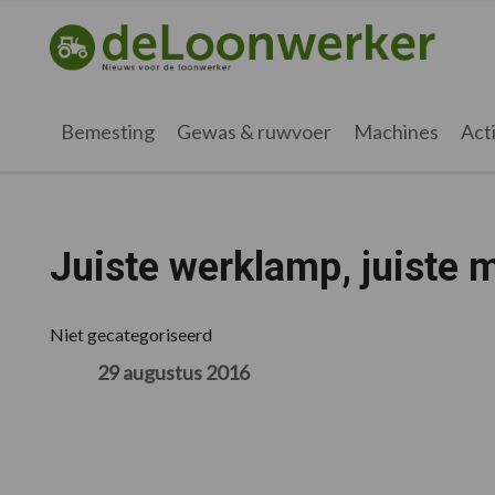
Spring
Door
Spring
Spring
naar
naar
naar
naar
deloonwerker.nl
de
de
de
de
hoofdnavigatie
hoofd
eerste
voettekst
inhoud
sidebar
Bemesting
Gewas & ruwvoer
Machines
Acti
Juiste werklamp, juiste 
Niet gecategoriseerd
29 augustus 2016