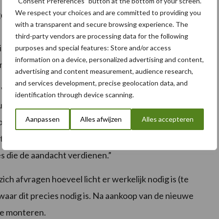
“Consent Preferences” button at the bottom of your screen.
We respect your choices and are committed to providing you
ne verlichting van het werkgebied over een groot
with a transparent and secure browsing experience. The
in het gebied dat ze verlichten, met elkaar worden
third-party vendors are processing data for the following
maal resultaat is het echter niet voldoende de
purposes and special features: Store and/or access
information on a device, personalized advertising and content,
monteren.”
advertising and content measurement, audience research,
and services development, precise geolocation data, and
n breed- en verstralers, kan met een juiste
identification through device scanning.
ultaat worden bereikt. De lampen moeten zo zijn
Aanpassen
Alles afwijzen
Alles accepteren
 breed- en verstralers verlichte gebieden harmonieus
et licht-/zichtveld voorkomen. Dietmar Bengsch: “Om
jes die de aandacht verdienen.”
ich afvragen hoeveel licht er werkelijk nodig is (te
waar dit precies nodig is. Na aankoop van de nieuwe
te monteren.