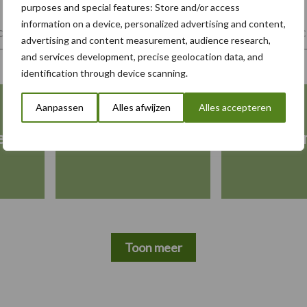
purposes and special features: Store and/or access
information on a device, personalized advertising and content,
tiviteiten
Landbouwmachines
Trekkers
Mech
advertising and content measurement, audience research,
and services development, precise geolocation data, and
identification through device scanning.
Aanpassen
Alles afwijzen
Alles accepteren
est
Drijfmest
Kunst
Toon meer