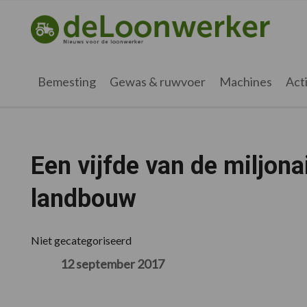
Spring
Door
Spring
Spring
naar
naar
naar
naar
deloonwerker.nl
de
de
de
de
hoofdnavigatie
hoofd
eerste
voettekst
inhoud
sidebar
Bemesting
Gewas & ruwvoer
Machines
Acti
Een vijfde van de miljona
landbouw
Niet gecategoriseerd
12 september 2017