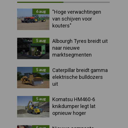
Sidebar
6 aug
"Hoge verwachtingen
van schijven voor
kouters"
5 aug
Albourgh Tyres breidt uit
naar nieuwe
marktsegmenten
5 aug
Caterpillar breidt gamma
elektrische bulldozers
uit
5 aug
Komatsu HM460-6
knikdumper legt lat
opnieuw hoger
5 aug