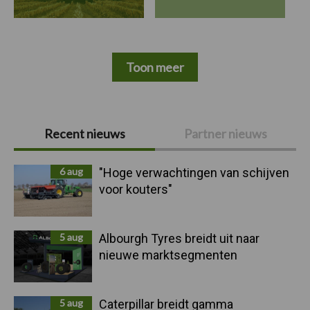
Toon meer
Primaire
Recent nieuws
Partner nieuws
Sidebar
6 aug
"Hoge verwachtingen van schijven
voor kouters"
5 aug
Albourgh Tyres breidt uit naar
nieuwe marktsegmenten
5 aug
Caterpillar breidt gamma