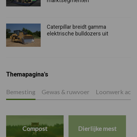
marktsegmenten
Caterpillar breidt gamma
elektrische bulldozers uit
Themapagina's
Bemesting
Gewas & ruwvoer
Loonwerk activ
Compost
Dierlijke mest