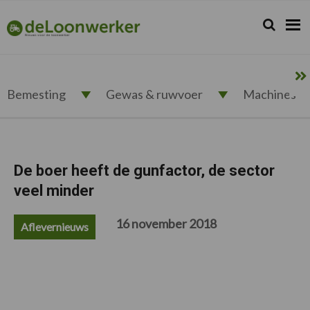
Spring
Door
Spring
Spring
naar
naar
naar
naar
Zoeken...
Zoek
deloonwerker.nl
de
de
de
de
hoofdnavigatie
hoofd
eerste
voettekst
inhoud
sidebar
Bemesting
Gewas & ruwvoer
Machines
De boer heeft de gunfactor, de sector
veel minder
16 november 2018
Aflevernieuws