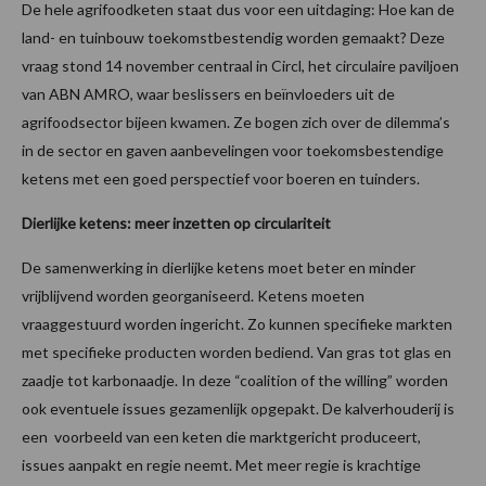
De hele agrifoodketen staat dus voor een uitdaging: Hoe kan de
land- en tuinbouw toekomstbestendig worden gemaakt? Deze
vraag stond 14 november centraal in Circl, het circulaire paviljoen
van ABN AMRO, waar beslissers en beïnvloeders uit de
agrifoodsector bijeen kwamen. Ze bogen zich over de dilemma’s
in de sector en gaven aanbevelingen voor toekomsbestendige
ketens met een goed perspectief voor boeren en tuinders.
Dierlijke ketens: meer inzetten op circulariteit
De samenwerking in dierlijke ketens moet beter en minder
vrijblijvend worden georganiseerd. Ketens moeten
vraaggestuurd worden ingericht. Zo kunnen specifieke markten
met specifieke producten worden bediend. Van gras tot glas en
zaadje tot karbonaadje. In deze “coalition of the willing” worden
ook eventuele issues gezamenlijk opgepakt. De kalverhouderij is
een voorbeeld van een keten die marktgericht produceert,
issues aanpakt en regie neemt. Met meer regie is krachtige