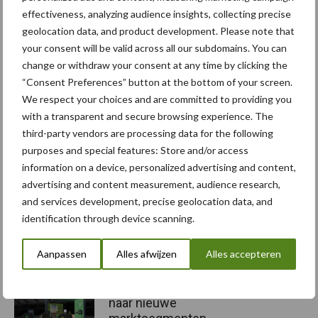
technologie is een open houding van ketenpartners. Alleen dan
effectiveness, analyzing audience insights, collecting precise
komen mogelijkheden tot verbetering in beeld. Duurzaamheid is
geolocation data, and product development. Please note that
niet alleen een West Europees thema maar zal ook in Azië en
your consent will be valid across all our subdomains. You can
andere opkomende economieën steeds belangrijker worden.
change or withdraw your consent at any time by clicking the
Door voorop te lopen in deze ontwikkeling kan Nederland
“Consent Preferences” button at the bottom of your screen.
gidsland zijn voor een duurzame landbouwpraktijk.
We respect your choices and are committed to providing you
with a transparent and secure browsing experience. The
Bron:
ABN AMRO
, 16-11-2018
third-party vendors are processing data for the following
Aanbevolen voor jou!
purposes and special features: Store and/or access
information on a device, personalized advertising and content,
advertising and content measurement, audience research,
“Hoge verwachtingen van
and services development, precise geolocation data, and
schijven voor kouters”
identification through device scanning.
Aanpassen
Alles afwijzen
Alles accepteren
Albourgh Tyres breidt uit
naar nieuwe