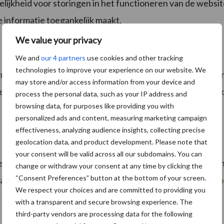
ijkheid voor storingen in het functioneren van de website
e informatie toegankelijk maakt.
We value your privacy
We and
our 4 partners
use cookies and other tracking
technologies to improve your experience on our website. We
right en intellectuele eigendomsrechten. Ongeautoriseer
may store and/or access information from your device and
 van) de inhoud te gebruiken op publiekelijk toegankelijke
process the personal data, such as your IP address and
browsing data, for purposes like providing you with
personalized ads and content, measuring marketing campaign
effectiveness, analyzing audience insights, collecting precise
geolocation data, and product development. Please note that
your consent will be valid across all our subdomains. You can
rden genoemd, verwijzen wij naar ons privacybeleid. Bij kl
change or withdraw your consent at any time by clicking the
“Consent Preferences” button at the bottom of your screen.
van derden, kunt u contact met ons opnemen via:
info@pro
We respect your choices and are committed to providing you
with a transparent and secure browsing experience. The
third-party vendors are processing data for the following