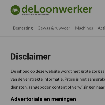
Spring
Door
Spring
naar
naar
naar
deloonwerker.nl
de
de
de
hoofdnavigatie
hoofd
voettekst
inhoud
Bemesting
Gewas & ruwvoer
Machines
Acti
Disclaimer
De inhoud op deze website wordt met grote zorg sam
van de verstrekte informatie. Prosu is niet aansprake
diensten, aangeboden content of verwijzingen naar
Advertorials en meningen