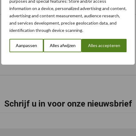
purposes and special features: Store and/or access
information on a device, personalized advertising and content,
Onze brandpartners
advertising and content measurement, audience research,
and services development, precise geolocation data, and
identification through device scanning.
Aanpassen
Alles afwijzen
Alles accepteren
Schrijf u in voor onze nieuwsbrief