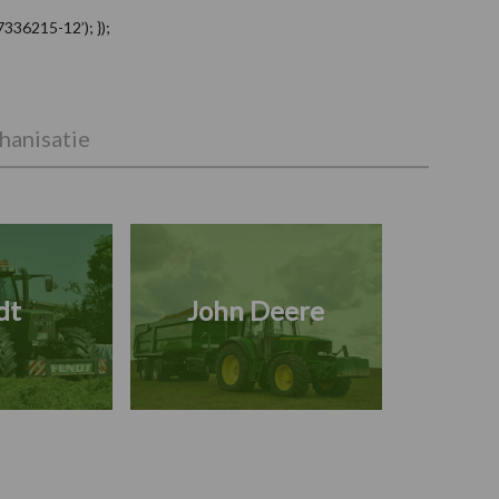
336215-12’); });
anisatie
dt
John Deere