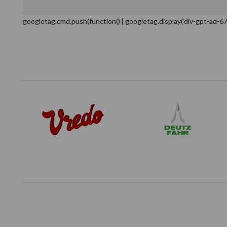
googletag.cmd.push(function() { googletag.display(‘div-gpt-ad-6
Footer