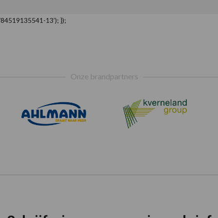
784519135541-13’); });
Onze brandpartners