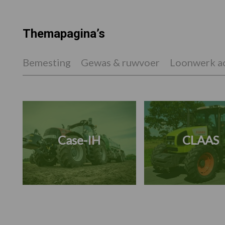
Themapagina’s
Bemesting
Gewas & ruwvoer
Loonwerk ac
Case-IH
CLAAS