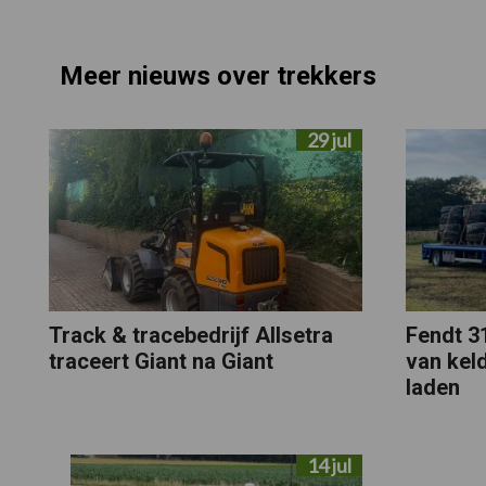
Meer nieuws over trekkers
29 jul
Track & tracebedrijf Allsetra
Fendt 31
traceert Giant na Giant
van kel
laden
14 jul