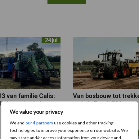
24 jul
3 van familie Calis:
Van bosbouw tot trekk
derbouw tot balen
met de Fendt 916
We value your privacy
We and
our 4 partners
use cookies and other tracking
technologies to improve your experience on our website. We
08 jul
may store and/or access information from your device and