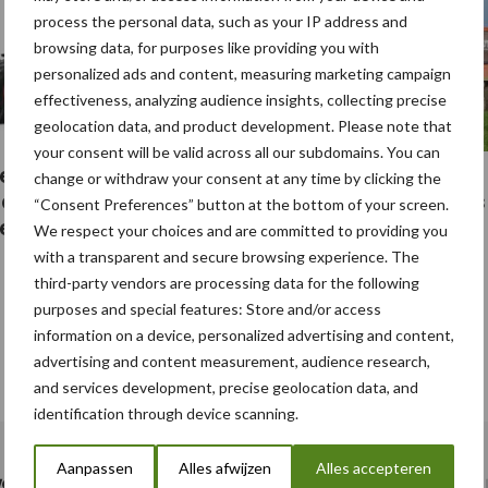
process the personal data, such as your IP address and
browsing data, for purposes like providing you with
personalized ads and content, measuring marketing campaign
effectiveness, analyzing audience insights, collecting precise
geolocation data, and product development. Please note that
your consent will be valid across all our subdomains. You can
ert 50.000e Fendt
Het oranje neusje van
change or withdraw your consent at any time by clicking the
io met een
Loonbedrijf Houtenbos
“Consent Preferences” button at the bottom of your screen.
eerd jubileummodel
We respect your choices and are committed to providing you
with a transparent and secure browsing experience. The
third-party vendors are processing data for the following
purposes and special features: Store and/or access
Toon meer
information on a device, personalized advertising and content,
advertising and content measurement, audience research,
and services development, precise geolocation data, and
identification through device scanning.
Aanpassen
Alles afwijzen
Alles accepteren
s
Pa