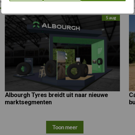
5 aug
Albourgh Tyres breidt uit naar nieuwe
Ca
marktsegmenten
bu
Toon meer