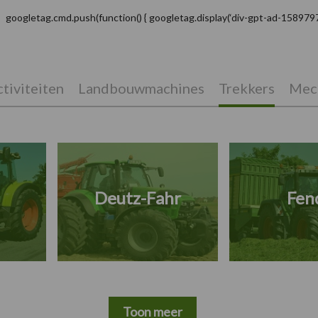
googletag.cmd.push(function() { googletag.display(‘div-gpt-ad-1589797
tiviteiten
Landbouwmachines
Trekkers
Mech
Deutz-Fahr
Fen
Toon meer