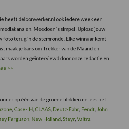
tie heeft deloonwerker.nl ook iedere week een
al mediakanalen. Meedoen is simpel! Upload jouw
uw foto terug in de stemronde. Elke winnaar komt
ast maak je kans om Trekker van de Maand en
ars worden geïnterviewd door onze redactie en
mee >>
eronder op één van de groene blokken en lees het
azone
,
Case-IH
,
CLAAS
,
Deutz-Fahr
,
Fendt
,
John
sey Ferguson
,
New Holland
,
Steyr
,
Valtra
.