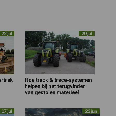
22 jul
20 jul
ertrek
Hoe track & trace-systemen
helpen bij het terugvinden
van gestolen materieel
07 jul
23 jun