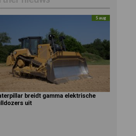
5 aug
terpillar breidt gamma elektrische
lldozers uit