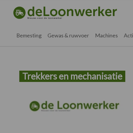
Spring
Door
Spring
naar
naar
naar
deloonwerker.nl
de
de
de
hoofdnavigatie
hoofd
voettekst
inhoud
Bemesting
Gewas & ruwvoer
Machines
Acti
Trekkers en mechanisatie